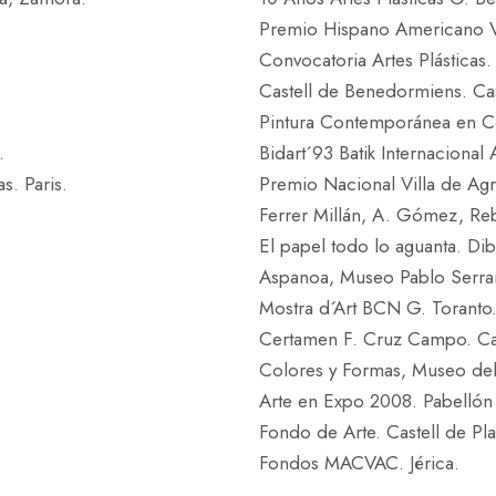
Premio Hispano Americano V
Convocatoria Artes Plásticas. 
Castell de Benedormiens. Cast
Pintura Contemporánea en Co
.
Bidart´93 Batik Internacional 
s. Paris.
Premio Nacional Villa de Ag
Ferrer Millán, A. Gómez, Reb
El papel todo lo aguanta. Dib
Aspanoa, Museo Pablo Serra
Mostra d´Art BCN G. Toranto.
Certamen F. Cruz Campo. Cala
Colores y Formas, Museo del
Arte en Expo 2008. Pabellón
Fondo de Arte. Castell de Pl
Fondos MACVAC. Jérica.