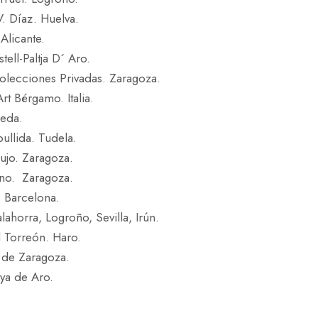
. Díaz. Huelva.
Alicante.
ell-Paltja D´ Aro.
lecciones Privadas. Zaragoza.
Art Bérgamo. Italia.
reda.
ullida. Tudela.
ujo. Zaragoza.
no. Zaragoza.
 Barcelona.
horra, Logroño, Sevilla, Irún.
 Torreón. Haro.
 de Zaragoza.
aya de Aro.